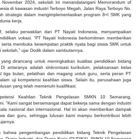
3 November 2024, sekolah ini menandatangani Memorandum of
esia di kawasan industri Terboyo Megah, Jalan Raya Terboyo No.
kah strategis dalam mengimplementasikan program 8+I SMK yang
unia kerja.
M, selaku perwakilan dari PT Nayati Indonesia, menyampaikan
idikan vokasi. “PT Nayati Indonesia berkomitmen memberikan
 serta membuka kesempatan praktik nyata bagi siswa SMK untuk
di sekolah,” ujar Dodik dalam sambutannya.
yang dirancang untuk meningkatkan kualitas pendidikan bidang
 antaranya adalah sinkronisasi kurikulum, pelaksanaan kelas
mal tiga bulan, pelatihan dan magang untuk guru, serta peran PT
alam uji kompetensi keahlian siswa. Selain itu, perusahaan juga
usan yang telah memenuhi kualifikasi.
etensi Keahlian Teknik Pengelasan SMKN 10 Semarang,
ni. “Kami sangat bersemangat dapat bekerja sama dengan industri
kala nasional dan internasional. Hal ini akan memberikan dampak
wa dan guru, sehingga lulusan kami mampu berkontribusi lebih
ujarnya.
n bahwa pengembangan pendidikan bidang Teknik Pengelasan
a, Dunia Industri, dan Dunia Kerja (DUDIKA). SMKN 10 Semarang