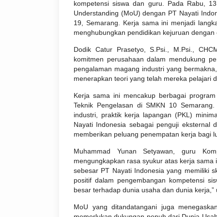
kompetensi siswa dan guru. Pada Rabu, 1
Understanding (MoU) dengan PT Nayati Indon
19, Semarang. Kerja sama ini menjadi lang
menghubungkan pendidikan kejuruan dengan d
Dodik Catur Prasetyo, S.Psi., M.Psi., CHC
komitmen perusahaan dalam mendukung pend
pengalaman magang industri yang bermakna,
menerapkan teori yang telah mereka pelajari 
Kerja sama ini mencakup berbagai program 
Teknik Pengelasan di SMKN 10 Semarang. Di
industri, praktik kerja lapangan (PKL) mini
Nayati Indonesia sebagai penguji eksternal d
memberikan peluang penempatan kerja bagi lul
Muhammad Yunan Setyawan, guru Komp
mengungkapkan rasa syukur atas kerja sama i
sebesar PT Nayati Indonesia yang memiliki s
positif dalam pengembangan kompetensi sis
besar terhadap dunia usaha dan dunia kerja,” 
MoU yang ditandatangani juga menegaska
memerlukan dukungan penuh dari Dunia Usah