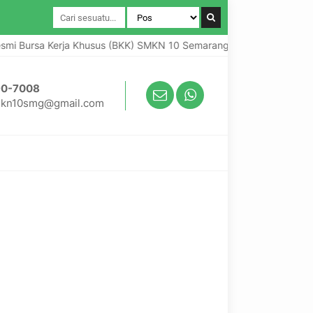
smi Bursa Kerja Khusus (BKK) SMKN 10 Semarang
Selamat dat
90-7008
kn10smg@gmail.com