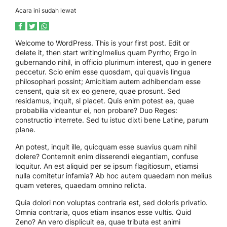
Acara ini sudah lewat
Welcome to WordPress. This is your first post. Edit or
delete it, then start writing!melius quam Pyrrho; Ergo in
gubernando nihil, in officio plurimum interest, quo in genere
peccetur. Scio enim esse quosdam, qui quavis lingua
philosophari possint; Amicitiam autem adhibendam esse
censent, quia sit ex eo genere, quae prosunt. Sed
residamus, inquit, si placet. Quis enim potest ea, quae
probabilia videantur ei, non probare? Duo Reges:
constructio interrete. Sed tu istuc dixti bene Latine, parum
plane.
An potest, inquit ille, quicquam esse suavius quam nihil
dolere? Contemnit enim disserendi elegantiam, confuse
loquitur. An est aliquid per se ipsum flagitiosum, etiamsi
nulla comitetur infamia? Ab hoc autem quaedam non melius
quam veteres, quaedam omnino relicta.
Quia dolori non voluptas contraria est, sed doloris privatio.
Omnia contraria, quos etiam insanos esse vultis. Quid
Zeno? An vero displicuit ea, quae tributa est animi