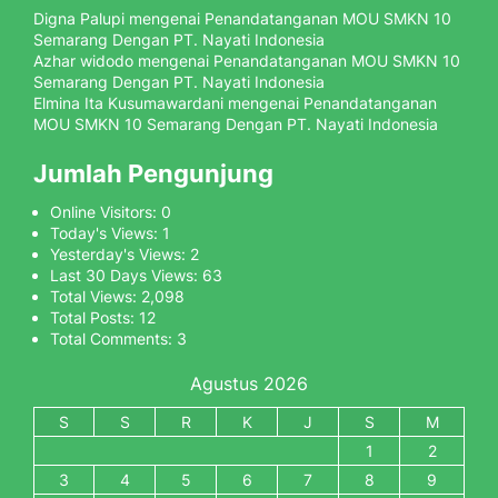
Digna Palupi
mengenai
Penandatanganan MOU SMKN 10
Semarang Dengan PT. Nayati Indonesia
Azhar widodo
mengenai
Penandatanganan MOU SMKN 10
Semarang Dengan PT. Nayati Indonesia
Elmina Ita Kusumawardani
mengenai
Penandatanganan
MOU SMKN 10 Semarang Dengan PT. Nayati Indonesia
Jumlah Pengunjung
Online Visitors:
0
Today's Views:
1
Yesterday's Views:
2
Last 30 Days Views:
63
Total Views:
2,098
Total Posts:
12
Total Comments:
3
Agustus 2026
S
S
R
K
J
S
M
1
2
3
4
5
6
7
8
9